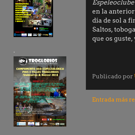
Espeleoclube 
en la anterio
día de sol a f
Saltos, tobog
que os guste,
.
Publicado por
Entrada más re