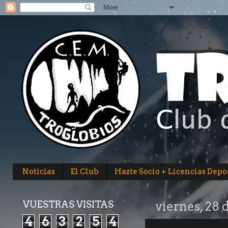
Noticias
El Club
Hazte Socio + Licencias Depo
VUESTRAS VISITAS
viernes, 28 
4
6
3
2
5
4