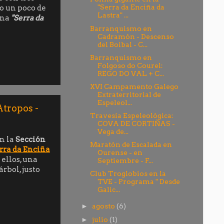
"Serra da Enciña da
do un poco de
Lastra" ...
ana
"Serra da
Barranquismo en
Cadramón - Descenso
del Boibal - C...
Barranquismo en
Folgoso do Courel:
REGO DO VAL + C...
XVI Campamento Galego
Extraterritorial de
Espeleol...
Atropos -
Travesía Espeleológica:
COVA DE CORTIÑAS -
Vega de...
on la
Sección
Maratón de Escalada en
rra da Enciña
Ourense - en
 ellos, una
Septiembre - F...
árbol, justo
Club Troglobios en la
TVE - Programa " Desde
Galic...
agosto
(6)
►
julio
(1)
►