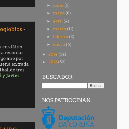
junio
(5)
►
mayo
(8)
►
abril
(4)
►
oglobios -
marzo
(11)
►
febrero
(3)
►
enero
(6)
►
 enviáis o
ra recordar
2014
(54)
►
rgo año por
2013
(53)
►
equeña entrada
ibal
, de tres
 y Javier
.
BUSCADOR
NOS PATROCINAN: