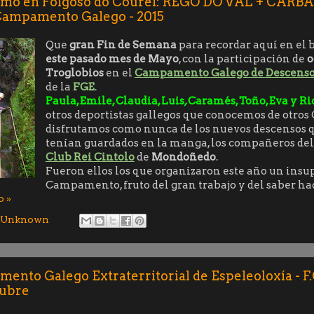
smo en Folgoso do Courel: REGO DO VAL + CARB
Campamento Galego - 2015
Que
gran Fin de Semana
para recordar aquí en el b
este pasado mes de Mayo
, con la participación de
o
Troglobios
en el
Campamento Galego de Descenso
de la
FGE
.
Paula, Emile, Claudia, Luis
,
Caramés, Toño, Eva y R
otros deportistas gallegos que conocemos de otros 
disfrutamos como nunca de los nuevos descensos 
tenían guardados en la manga, los compañeros de
Club Rei Cintolo
de
Mondoñedo
.
Fueron ellos los que organizaron este año un insu
Campamento, fruto del gran trabajo y del saber ha
o »
Unknown
nto Galego Extraterritorial de Espeleoloxía - F.G
tubre