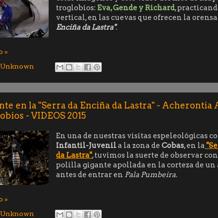
troglobios:
Eva, Gende y Richard
, practican
vertical, en las cuevas que ofrecen la orens
Enciña da Lastra"
.
o »
Unknown
ante en la "Serra da Enciña da Lastra" - Acherontia 
lobios - VIDEOS 2015
En una de nuestras visitas espeleológicas c
Infantil-Juvenil
a la zona de
Cobas
, en la
"Se
da Lastra"
, tuvimos la suerte de observar con
polilla gigante apollada en la corteza de un 
antes de entrar en
Pala Pumbeira
.
o »
Unknown