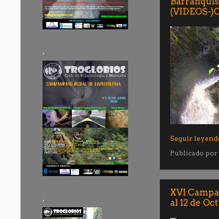
Barranqui
(VIDEOS-)
.
Seguir leyend
Publicado por
XVI Campame
.
al 12 de Oc