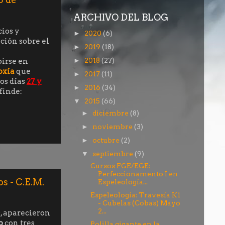
ARCHIVO DEL BLOG
ios y
2020
(6)
►
ción sobre el
2019
(18)
►
2018
(27)
birse en
►
oxía
que
2017
(11)
►
os días
27 y
2016
(34)
►
 finde:
2015
(66)
▼
diciembre
(8)
►
noviembre
(3)
►
octubre
(2)
►
septiembre
(9)
▼
Cursos FGE/EGE:
Perfeccionamento I en
s - C.E.M.
Espeleología...
Espeleología: Travesía K1
- Cubelas (Cobas) Mayo
2...
, aparecieron
o
con tres
Polilla gigante en la