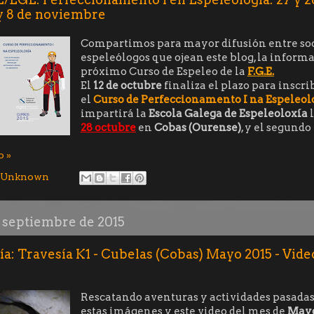
 y 8 de noviembre
Compartimos para mayor difusión entre soc
espeleólogos que ojean este blog, la informa
próximo Curso de Espeleo de la
F.G.E.
El
12 de octubre
finaliza el plazo para inscri
el
Curso de Perfeccionamento I na Espeleol
impartirá la
Escola Galega de Espeleoloxía
l
28 octubre
en
Cobas (Ourense)
, y el segundo
o »
Unknown
e septiembre de 2015
a: Travesía K1 - Cubelas (Cobas) Mayo 2015 - Video
Rescatando aventuras y actividades pasadas
estas imágenes y este video del mes de
May