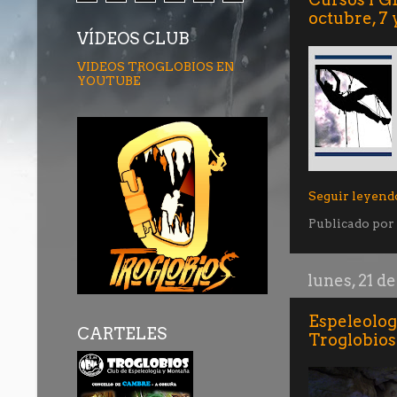
octubre, 7
VÍDEOS CLUB
VIDEOS TROGLOBIOS EN
YOUTUBE
Seguir leyend
Publicado por
lunes, 21 d
Espeleologí
CARTELES
Troglobios