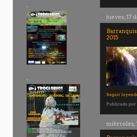
.
jueves, 17 
Barranquis
2015
.
Seguir leyend
Publicado por
miércoles, 