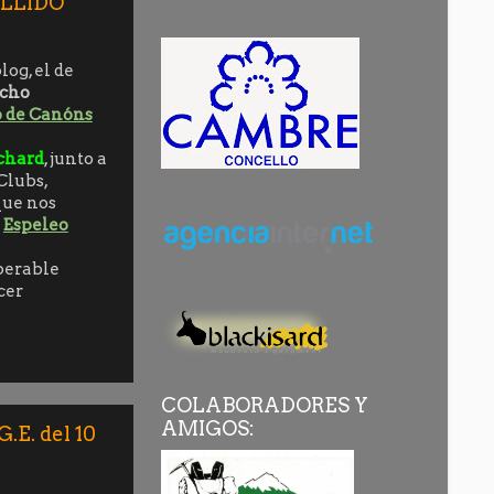
ALLIDO
log, el de
cho
 de Canóns
ichard
, junto a
Clubs,
que nos
l
Espeleo
perable
cer
COLABORADORES Y
AMIGOS:
.E. del 10