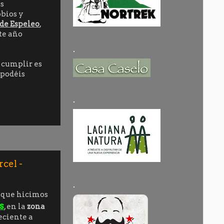
os
bios y
de Espeleo
,
ste año
.
e cumplir es
s podéis
.
cel -
.
o que hicimos
s
, en la
zona
eciente a