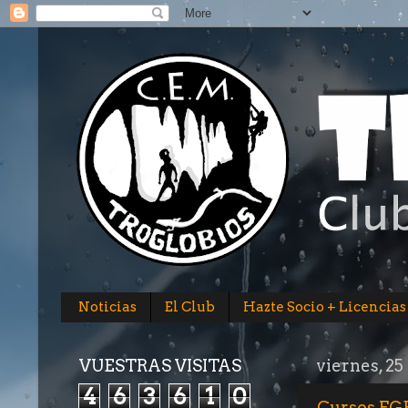
Noticias
El Club
Hazte Socio + Licencias
VUESTRAS VISITAS
viernes, 25
4
6
3
6
1
0
Cursos FGE