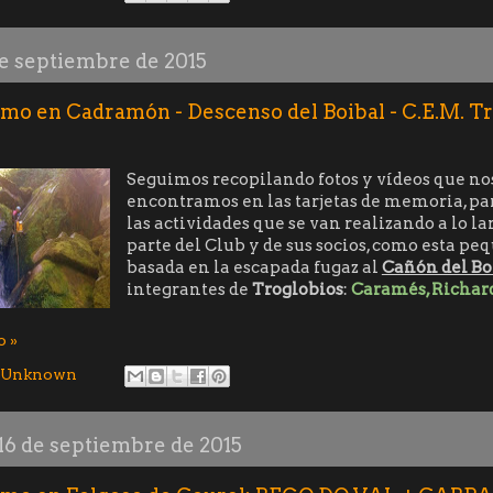
de septiembre de 2015
mo en Cadramón - Descenso del Boibal - C.E.M. Tr
Seguimos recopilando fotos y vídeos que nos
encontramos en las tarjetas de memoria, pa
las actividades que se van realizando a lo la
parte del Club y de sus socios, como esta p
basada en la escapada fugaz al
Cañón del Bo
integrantes de
Troglobios
:
Caramés, Richard
o »
Unknown
16 de septiembre de 2015