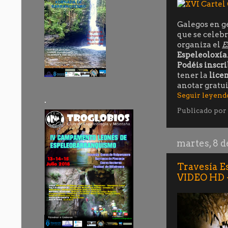
Galegos en ge
que se celebr
organiza el
E
Espeleoloxía
Podéis inscr
tener la
licen
anotar gratu
Seguir leyend
.
Publicado por
martes, 8 
Travesía E
VIDEO HD -