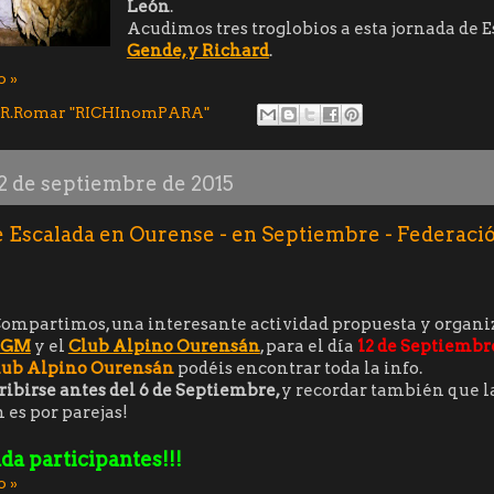
León
.
Acudimos tres troglobios a esta jornada de 
Gende, y Richard
.
o »
R.Romar "RICHInomPARA"
 2 de septiembre de 2015
 Escalada en Ourense - en Septiembre - Federaci
ompartimos, una interesante actividad propuesta y organiz
FGM
y el
Club Alpino Ourensán
, para el día
12 de Septiembr
lub Alpino Ourensán
podéis encontrar toda la info.
ribirse antes del 6 de Septiembre,
y recordar también que l
 es por parejas!
da participantes!!!
o »