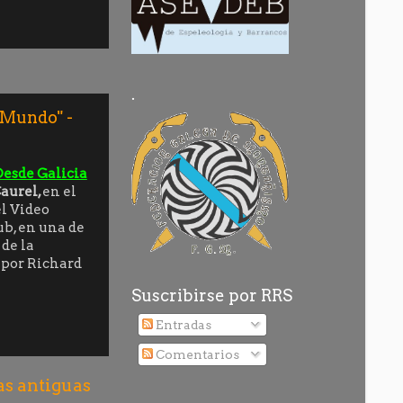
.
 Mundo" -
Desde Galicia
aurel,
en el
el Video
ub
, en una de
de la
 por Richard
Suscribirse por RRS
Entradas
Comentarios
as antiguas