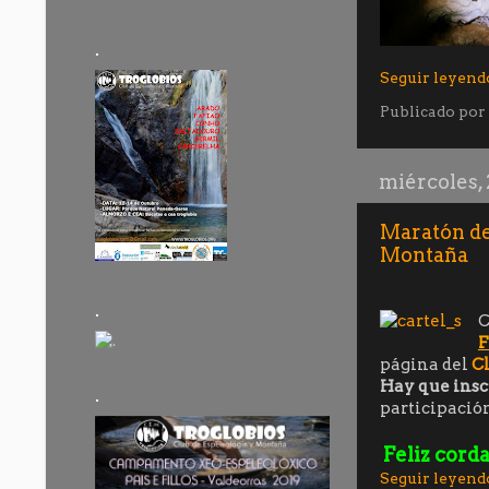
.
Seguir leyend
Publicado por
miércoles,
Maratón de
Montaña
.
C
página del
C
Hay que insc
.
participación
Feliz corda
Seguir leyend