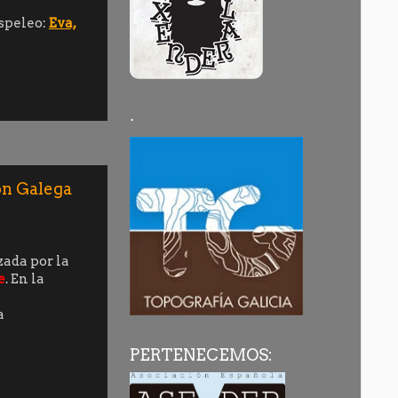
Espeleo:
Eva,
·
ón Galega
ada por la
e
. En la
a
PERTENECEMOS: