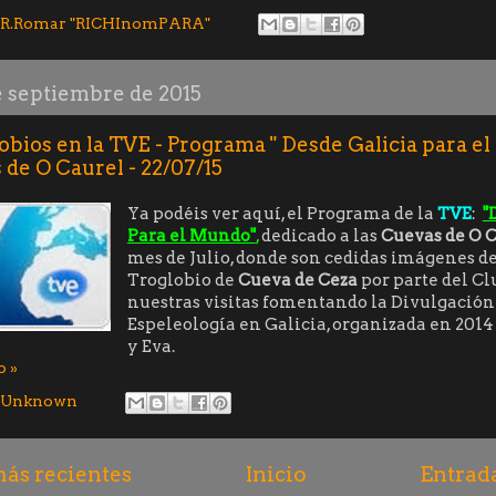
R.Romar "RICHInomPARA"
e septiembre de 2015
obios en la TVE - Programa " Desde Galicia para el
 de O Caurel - 22/07/15
Ya podéis ver aquí, el Programa de la
TVE
:
"
Para el Mundo"
,
dedicado a las
Cuevas de O C
mes de Julio, donde son cedidas imágenes d
Troglobio de
Cueva de Ceza
por parte del Cl
nuestras visitas fomentando la Divulgación 
Espeleología en Galicia, organizada en 2014
y Eva.
o »
Unknown
ás recientes
Inicio
Entrad