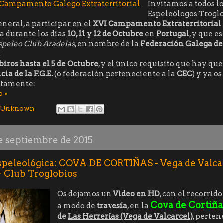
Invitamos a todos l
Espeleólogos Troglo
neral, a participar en el
XVI Campamento Extraterritorial 
a durante los días
10, 11 y 12 de Octubre
en
Portugal
, y que e
speleo Club Aradelas
, en nombre de la
Federación Galega de
.
ibiros
hasta el 5 de Octubre
, y el único requisito que hay qu
cia de la F.G.E.
(o federación perteneciente a la
CEC
) y ya o
itamente:
o »
Unknown
de septiembre de 2015
speleológica: COVA DE CORTIÑAS - Vega de Valcar
 Club Troglobios
Os dejamos un
Video en HD
, con el recorrid
Cova de Cortiña
a modo de
travesía
, en la
de
Las Herrerías (Vega de Valcarcel)
, perten