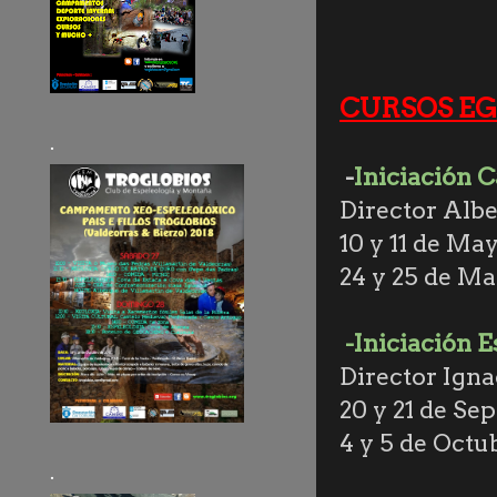
CURSOS EG
.
-
Iniciación 
Director Albe
10 y 11 de Ma
24 y 25 de M
-Iniciación E
Director Ign
20 y 21 de Se
4 y 5 de Octu
.