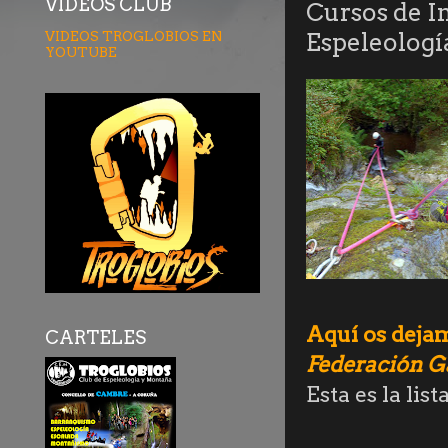
VÍDEOS CLUB
Cursos de I
VIDEOS TROGLOBIOS EN
Espeleología
YOUTUBE
Aquí os dejam
CARTELES
Federación Ga
Esta es la lis