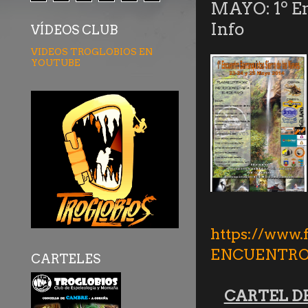
MAYO: 1º En
Info
VÍDEOS CLUB
VIDEOS TROGLOBIOS EN
YOUTUBE
https://www.
ENCUENTR
CARTELES
CARTEL D