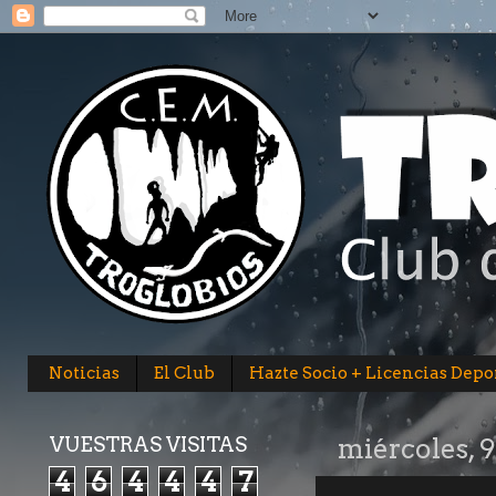
Noticias
El Club
Hazte Socio + Licencias Depo
VUESTRAS VISITAS
miércoles, 9
4
6
4
4
4
7