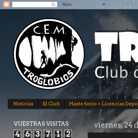
Noticias
El Club
Hazte Socio + Licencias Depo
VUESTRAS VISITAS
viernes, 24 
4
6
3
7
1
2