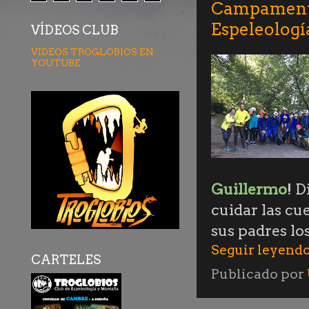
Campamento
Espeleología
VÍDEOS CLUB
VIDEOS TROGLOBIOS EN
YOUTUBE
Guillermo
! 
cuidar las cu
sus padres lo
Seguir leyendo
CARTELES
Publicado por