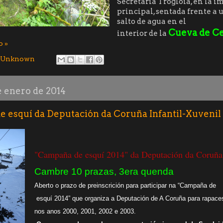
Secretaria Trogloia, en la 
principal, sentada frente a
salto de agua en el
Cueva de C
interior de la
o »
Unknown
e enero de 2014
 esquí da Deputación da Coruña Infantil-Xuvenil
"Campaña de esquí 2014" da Deputación da Coruña
Cambre 10 prazas, 3era quenda
Aberto o prazo de preinscrición para participar na “Campaña de
esquí 2014” que organiza a Deputación de A Coruña para rapace
nos anos 2000, 2001, 2002 e 2003.