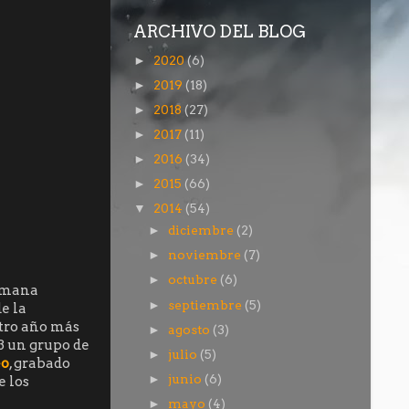
ARCHIVO DEL BLOG
2020
(6)
►
2019
(18)
►
2018
(27)
►
2017
(11)
►
2016
(34)
►
2015
(66)
►
2014
(54)
▼
diciembre
(2)
►
noviembre
(7)
►
octubre
(6)
►
semana
septiembre
(5)
►
e la
Otro año más
agosto
(3)
►
3 un grupo de
julio
(5)
►
eo
, grabado
junio
(6)
►
e los
mayo
(4)
►