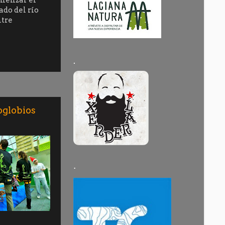
ado del río
ntre
.
oglobios
·