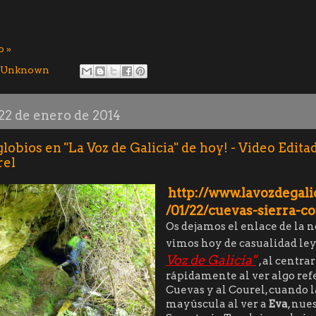
o »
Unknown
22 de enero de 2014
lobios en "La Voz de Galicia" de hoy! - Video Edit
rel
http://www.lavozdegalic
/01/22/cuevas-sierra-co
Os dejamos el enlace de la n
vimos hoy de casualidad l
Voz de Galicia"
, al centra
rápidamente al ver algo ref
Cuevas y al Courel, cuando l
mayúscula al ver a
Eva
, nue