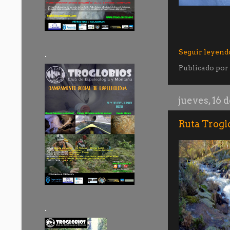
Seguir leyend
.
Publicado por
jueves, 16 
Ruta Trogl
.