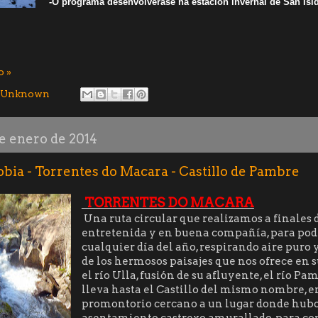
-O programa desenvolverase na estación invernal de San Isi
o »
Unknown
de enero de 2014
obia - Torrentes do Macara - Castillo de Pambre
TORRENTES DO MACARA
Una ruta circular que realizamos a finales 
entretenida y en buena compañía, para pode
cualquier día del año, respirando aire puro 
de los hermosos paisajes que nos ofrece en s
el río Ulla, fusión de su afluyente, el río Pa
lleva hasta el Castillo del mismo nombre, e
promontorio cercano a un lugar donde hub
asentamiento castrexo amurallado, para co