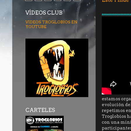
VÍDEOS CLUB
...............
VIDEOS TROGLOBIOS EN
YOUTUBE
estamos orga
evolución del
CARTELES
repetimos en 
Troglobios h
con una minic
participantes