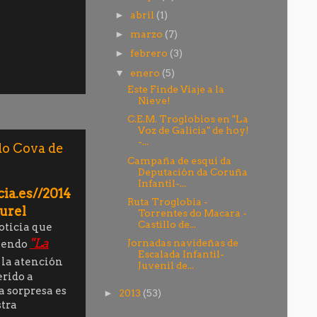
abril
(1)
►
marzo
(7)
►
febrero
(3)
►
enero
(5)
▼
Este Finde Viaje a la
Nieve!
C.E.M. Troglobios en "La
Voz de Galicia" de hoy!
-...
ado Cova de
Campaña de esquí da
Deputación da Coruña
Infantil-...
ia.es//2014
Ruta Troglobia -
urel
Torrentes do Macara -
Castillo de...
oticia que
"La
Jornadas navideñas de
eyendo
Escalada Infantil-
r la atención
Juvenil de...
erido a
a sorpresa es
2013
(53)
►
stra