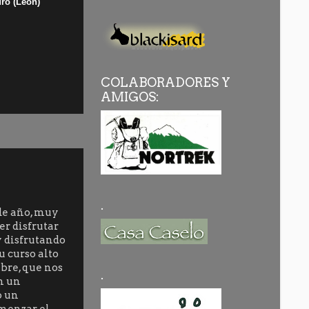
dro (León)
COLABORADORES Y
AMIGOS:
.
de año, muy
r disfrutar
y disfrutando
u curso alto
mbre, que nos
.
n un
o un
menzar el