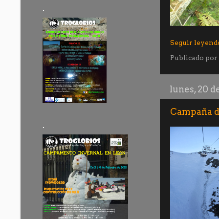
.
Seguir leyend
Publicado por
lunes, 20 d
Campaña de
.