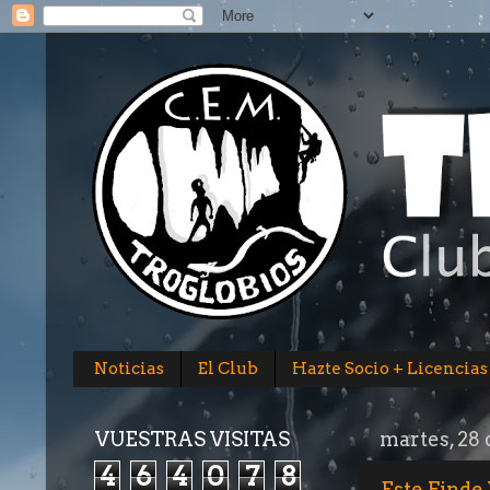
Noticias
El Club
Hazte Socio + Licencias
VUESTRAS VISITAS
martes, 28 
4
6
4
0
7
8
Este Finde 