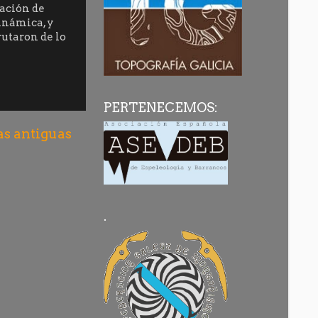
ación de
inámica, y
rutaron de lo
PERTENECEMOS:
as antiguas
.