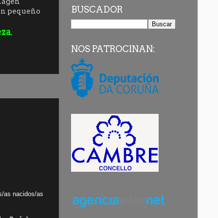
imagen
BUSCADOR
 un pequeño
eza
.
NOS PATROCINAN:
s/as nacidos/as