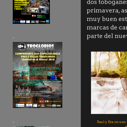
dos toboganes
primavera, a
muy buen est
marcas de cam
parte del nu
.
.
Raul y Eva en uno
e