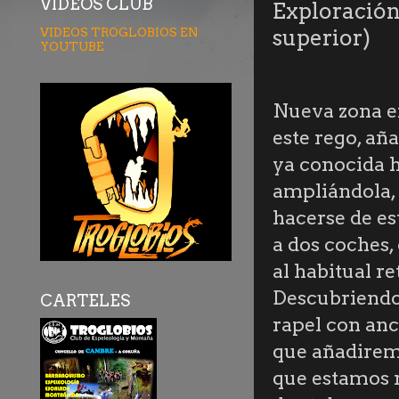
VÍDEOS CLUB
Exploración
VIDEOS TROGLOBIOS EN
superior)
YOUTUBE
Nueva zona e
este rego, añ
ya conocida 
ampliándola,
hacerse de e
a dos coches,
al habitual re
Descubriend
CARTELES
rapel con anc
que añadirem
que estamos 