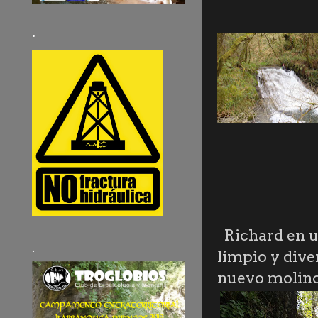
·
Richard en u
.
limpio y dive
nuevo molino