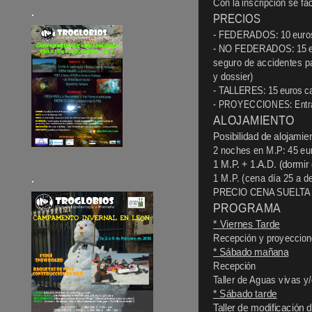
Con la inscripción se fa
.
PRECIOS
- FEDERADOS: 10 euros (
- NO FEDERADOS: 15 eur
seguro de accidentes pa
y dossier)
- TALLERES: 15 euros c
- PROYECCIONES: Entrad
ALOJAMIENTO
Posibilidad de alojamie
2 noches en M.P: 45 eu
1 M.P. + 1.A.D. (dormir
.
1 M.P. (cena día 25 a d
PRECIO CENA SUELTA DI
PROGRAMA
* Viernes Tarde
Recepción y proyeccio
* Sábado mañana
Recepción
Taller de Aguas vivas y/
* Sábado tarde
Taller de modificación 