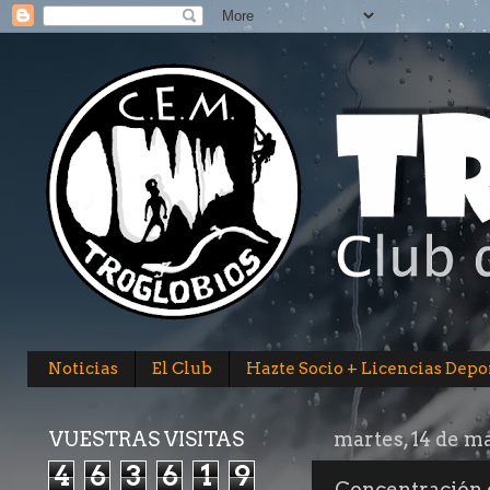
Noticias
El Club
Hazte Socio + Licencias Depo
VUESTRAS VISITAS
martes, 14 de m
4
6
3
6
1
9
Concentración 