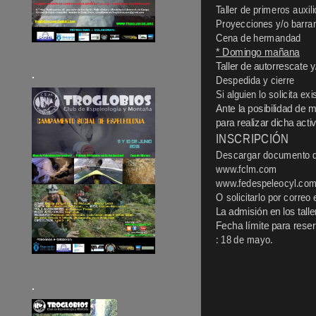
Taller de primeros auxil
Proyecciones y/o barran
Cena de hermandad
* Domingo mañana
Taller de autorrescate y
.
Despedida y cierre
Si alguien lo solicita ex
Ante la posibilidad de 
para realizar dicha acti
INSCRIPCIÓN
Descargar documento de
www.fclm.com
www.fedespeleocyl.co
O solicitarlo por correo
La admisión en los talle
Fecha límite para reser
: 18 de mayo.
.