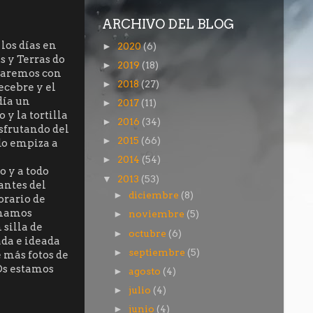
ARCHIVO DEL BLOG
los días en
2020
(6)
►
s y Terras do
2019
(18)
►
 haremos con
2018
(27)
►
ecebre y el
día un
2017
(11)
►
 y la tortilla
2016
(34)
►
isfrutando del
2015
(66)
►
do empiza a
2014
(54)
►
o y a todo
2013
(53)
▼
antes del
diciembre
(8)
►
orario de
imamos
noviembre
(5)
►
 silla de
octubre
(6)
►
ada e ideada
septiembre
(5)
►
 más fotos de
 Os estamos
agosto
(4)
►
julio
(4)
►
junio
(4)
►