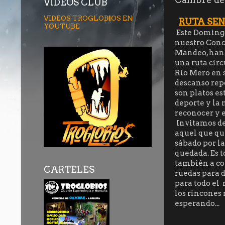
VÍDEOS CLUB
VIDEOS TROGLOBIOS EN
RUTA SEN
YOUTUBE
Este Domingo 
nuestro Conce
Mandeo, han s
una ruta circ
Río Mero en 
descanso repo
son platos es
deporte y la
reconocer y 
Invitamos des
aquel que qui
sábado por la
quedada. Es 
también a col
CARTELES
ruedas para d
para todo el 
los rincones 
esperando...