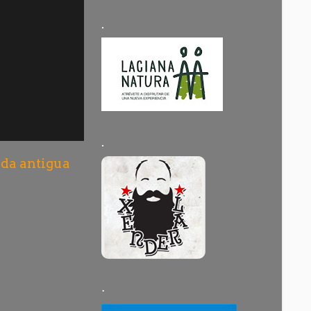
.
.
da antigua
·