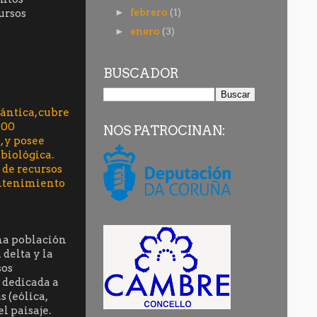
febrero
(1)
ursos
►
enero
(3)
►
BUSCADOR
lántica, cubre
000
NOS PATROCINAN:
, y posee
biológica.
 de recursos
antenimiento
una población
delta y la
sos
á dedicada a
 (eólica,
l paisaje.