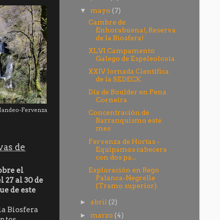
mayo
(7)
▼
Cambre de
Enhorabuena!, Reserva
de la Biosfera!
XLVI Campamento
Galego de Espeleoloxía
XXIV Jornada Científica
de la SEDECK
Día de Boulder en Pena
Corneira
Mandeo-Fervenza
Concentración de
Barranquismo este
mes
Fervenza de Hortas -
vas de
Equipamos cabecera
con dos pa...
obre el
Exploración en Rego
Palanca-Negrelle
 27 al 30 de
(Tramo superior)
ue de este
abril
(2)
►
la Biosfera
marzo
(4)
►
intos