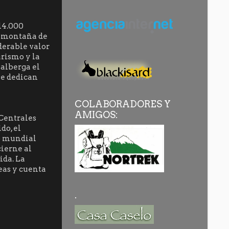
 14.000
La montaña de
iderable valor
urismo y la
alberga el
 se dedican
COLABORADORES Y
AMIGOS:
 Centrales
do, el
io mundial
cierne al
ida. La
eas y cuenta
.