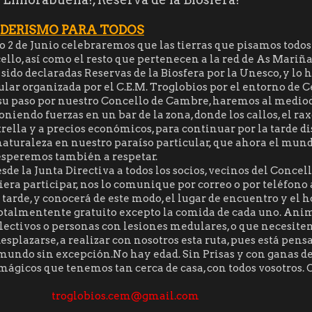
DERISMO PARA TODOS
2 de Junio celebraremos que las tierras que pisamos todos 
llo, así como el resto que pertenecen a la red de As Mariña
ido declaradas Reservas de la Biosfera por la Unesco, y lo
ular organizada por el C.E.M. Troglobios por el entorno de C
su paso por nuestro Concello de Cambre, haremos al medio
niendo fuerzas en un bar de la zona, donde los callos, el raxo
trella y a precios económicos, para continuar por la tarde d
 naturaleza en nuestro paraíso particular, que ahora el mun
esperemos también a respetar.
de la Junta Directiva a todos los socios, vecinos del Concell
era participar, nos lo comunique por correo o por teléfono 
 tarde, y conocerá de este modo, el lugar de encuentro y el h
totalmentente gratuito excepto la comida de cada uno. An
ectivos o personas con lesiones medulares, o que necesiten
esplazarse, a realizar con nosotros esta ruta, pues está pens
mundo sin excepción.No hay edad. Sin Prisas y con ganas de
mágicos que tenemos tan cerca de casa, con todos vosotros.
troglobios.cem@gmail.com