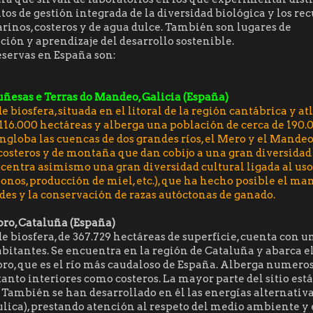
s de gestión integrada de la diversidad biológica y los rec
arinos, costeros y de agua dulce. También son lugares de
ión y aprendizaje del desarrollo sostenible.
eservas en España son:
ñesas e Terras do Mandeo, Galicia (España)
de biosfera, situada en el litoral de la región cantábrica y at
116.000 hectáreas y alberga una población de cerca de 190.
ngloba las cuencas de dos grandes ríos, el Mero y el Mandeo
costeros y de montaña que dan cobijo a una gran diversidad 
centra asimismo una gran diversidad cultural ligada al uso
bonos, producción de miel, etc.), que ha hecho posible el m
es y la conservación de razas autóctonas de ganado.
bro, Cataluña (España)
de biosfera, de 367.729 hectáreas de superficie, cuenta con 
bitantes. Se encuentra en la región de Cataluña y abarca el 
bro, que es el río más caudaloso de España. Alberga numero
anto interiores como costeros. La mayor parte del sitio est
 También se han desarrollado en él las energías alternativas
ulica), prestando atención al respeto del medio ambiente y e