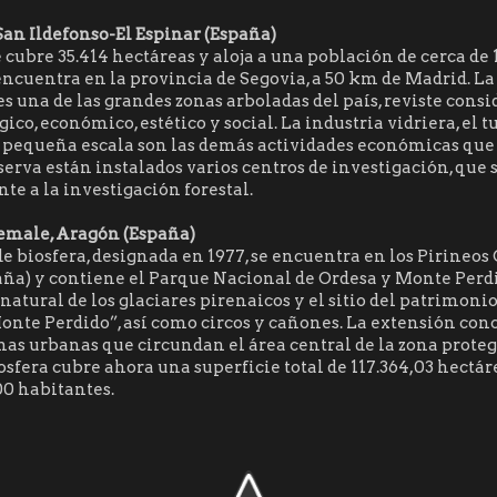
 San Ildefonso-El Espinar (España)
ue cubre 35.414 hectáreas y aloja a una población de cerca de
 encuentra en la provincia de Segovia, a 50 km de Madrid. 
es una de las grandes zonas arboladas del país, reviste cons
gico, económico, estético y social. La industria vidriera, el t
a pequeña escala son las demás actividades económicas que 
reserva están instalados varios centros de investigación, que
e a la investigación forestal.
emale, Aragón (España)
de biosfera, designada en 1977, se encuentra en los Pirineos
aña) y contiene el Parque Nacional de Ordesa y Monte Perdi
tural de los glaciares pirenaicos y el sitio del patrimon
onte Perdido”, así como circos y cañones. La extensión con
onas urbanas que circundan el área central de la zona proteg
osfera cubre ahora una superficie total de 117.364,03 hectár
00 habitantes.