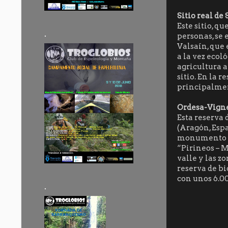
Sitio real de
Este sitio, q
.
personas, se
Valsaín, que 
a la vez ecoló
agricultura 
sitio. En la 
principalment
Ordesa-Vign
Esta reserva 
(Aragón, Esp
monumento na
“Pirineos – M
valle y las z
reserva de bi
con unos 6.0
.