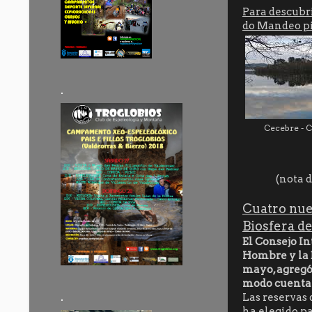
Para descubr
do Mandeo pi
.
Cecebre - 
(nota de 
Cuatro nue
Biosfera d
El Consejo I
Hombre y la B
mayo, agregó 
modo cuenta c
.
Las reservas 
ha elegido pa