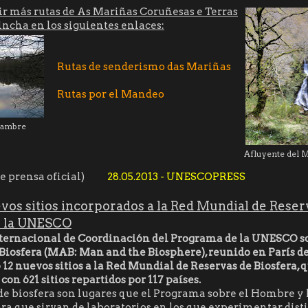
ir más rutas de As Mariñas Coruñesas e Terras
ncha en los siguientes enlaces:
Rutas de senderismo das Mariñas
Rutas por el Mandeo
Cambre
Afluyente del 
prensa oficial)
28.05.2013 - UNESCOPRESS
vos sitios incorporados a la Red Mundial de Reser
e la UNESCO
nternacional de Coordinación del Programa de la UNESCO s
iosfera (MAB: Man and the Biosphere), reunido en París del
12 nuevos sitios a la Red Mundial de Reservas de Biosfera, q
on 621 sitios repartidos por 117 países.
de biosfera son lugares que el Programa sobre el Hombre y 
ra que sirvan de laboratorios en los que experimentar dist