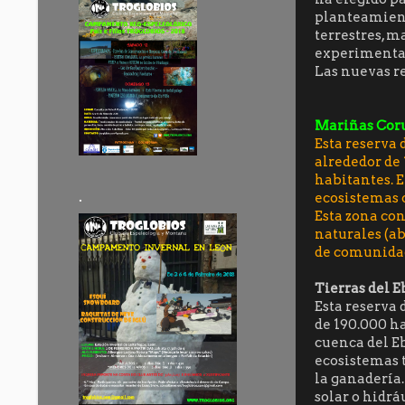
planteamiento
terrestres, m
experimentac
Las nuevas r
Mariñas Coru
Esta reserva 
alrededor de 
habitantes. E
.
ecosistemas 
Esta zona con
naturales (a
de comunidad
Tierras del E
Esta reserva 
de 190.000 ha
cuenca del E
ecosistemas t
la ganadería.
solar o hidrá