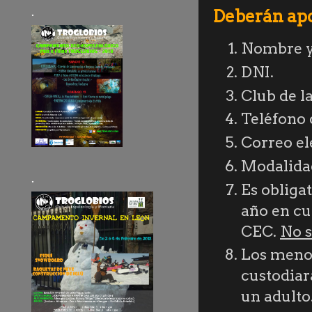
.
Deberán apor
Nombre y 
DNI.
Club de l
Teléfono 
Correo el
Modalidad
.
Es obliga
año en cu
CEC.
No s
Los menor
custodiar
un adulto