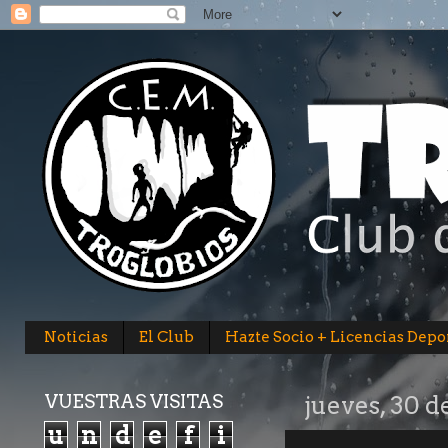
Noticias
El Club
Hazte Socio + Licencias Depo
VUESTRAS VISITAS
jueves, 30 d
u
n
d
e
f
i