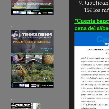
Justifican
15€ los ni
*Cuenta banca
.
cena del sáb
.