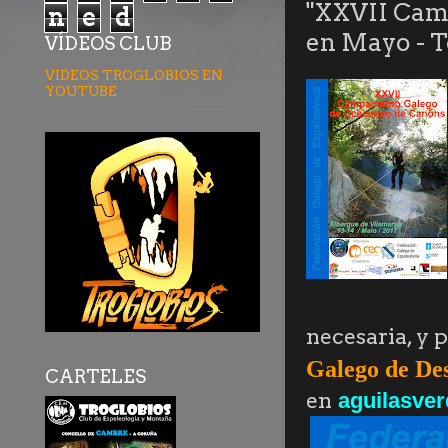
"XXVII Cam
n
e
d
en Mayo - T
VÍDEOS CLUB
VIDEOS TROGLOBIOS EN
YOUTUBE
necesaria, y 
Galego de De
CARTELES
en
aguilasve