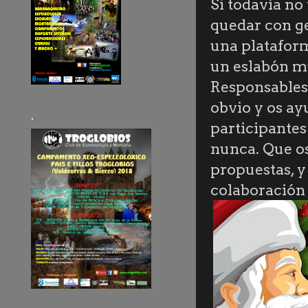
Si todavía no
quedar con g
una plataform
un eslabón mu
Responsables
obvio y os ay
.
participantes
nunca. Que o
propuestas, y
colaboración 