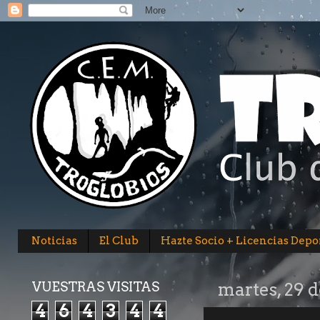
Noticias
El Club
Hazte Socio + Licencias Depo
VUESTRAS VISITAS
martes, 29 
4
6
4
3
4
4