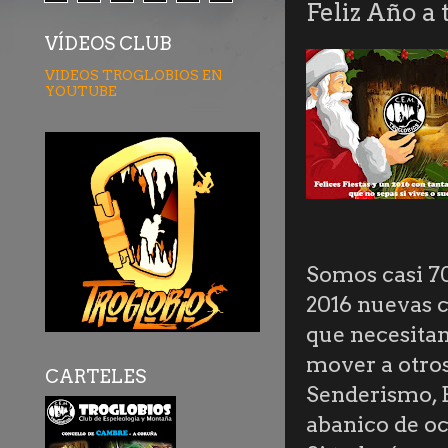
Feliz Año a 
VÍDEOS CLUB
VIDEOS TROGLOBIOS EN
YOUTUBE
Somos casi 70
2016 nuevas c
que necesitan
mover a otro
CARTELES
Senderismo, B
abanico de oc