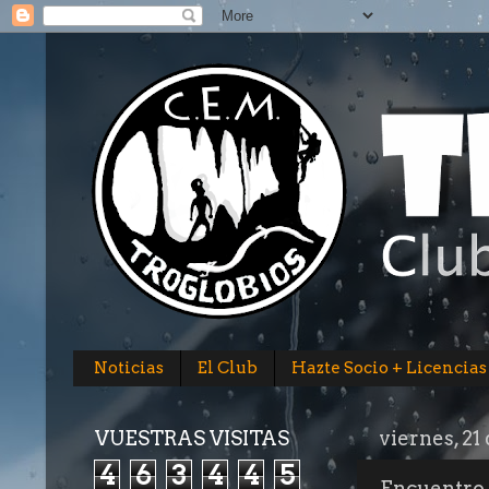
Noticias
El Club
Hazte Socio + Licencias
VUESTRAS VISITAS
viernes, 2
4
6
3
4
4
5
Encuentro 