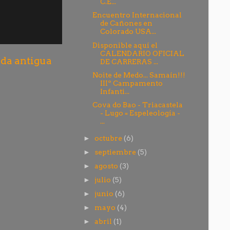
C.E...
Encuentro Internacional
de Cañones en
Colorado USA...
Disponible aquí el
CALENDARIO OFICIAL
da antigua
DE CARRERAS ...
Noite de Medo... Samaín!!!
IIIº Campamento
Infanti...
Cova do Bao - Triacastela
- Lugo = Espeleología -
...
octubre
(6)
►
septiembre
(5)
►
agosto
(3)
►
julio
(5)
►
junio
(6)
►
mayo
(4)
►
abril
(1)
►