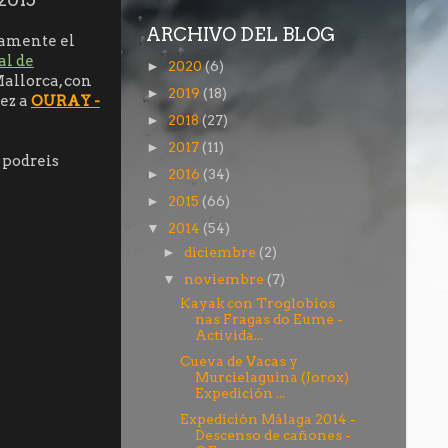
ARCHIVO DEL BLOG
amente el
al de
2020
(6)
►
Mallorca, con
2019
(18)
►
vez a
OURAY -
2018
(27)
►
2017
(11)
►
 podreis
2016
(34)
►
2015
(66)
►
2014
(54)
▼
diciembre
(2)
►
noviembre
(7)
▼
Kayak con Troglobios
nas Fragas do Eume -
Activida...
Cueva de Vacas y
Murcielaguina (Jorox)
Expedición ...
Expedición Málaga 2014 -
Descenso de cañones -