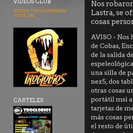
VÍDEOS CLUB
Nos robaron
VIDEOS TROGLOBIOS EN
Lastra, se o
YOUTUBE
cosas perso
AVISO - Nos 
de Cobas, Enc
de la salida 
espeleológica
una silla de 
nex5, dos tab
otras cosas 
portátil msi
CARTELES
tarjetas de m
más cosas per
el resto de ú