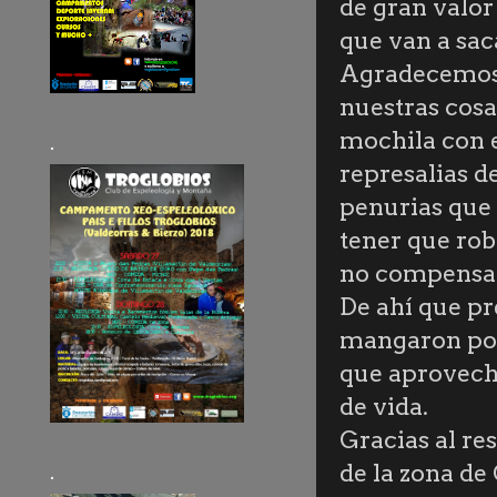
de gran valor
que van a sac
Agradecemos 
nuestras cosa
mochila con e
.
represalias d
penurias que 
tener que roba
no compensan
De ahí que pr
mangaron por 
que aprovech
de vida.
Gracias al re
de la zona de
.