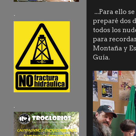
...Para ello 
·
preparé dos d
todos los nud
para recorda
Montaña y Esp
Guía.
.