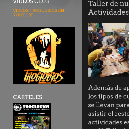
VÍDEOS CLUB
Taller de n
VIDEOS TROGLOBIOS EN
Actividades
YOUTUBE
Además de apr
los tipos de 
CARTELES
se llevan par
asistir el re
actividades e