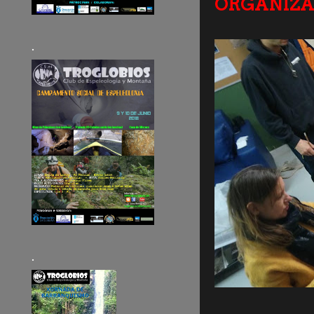
ORGANIZA
.
.