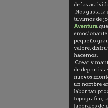
de las activid
Nos gusta la 
tuvimos de jó
Aventura
que
emocionante y
pequeño gran
valore, disfru
hacemos.
Crear y man
de deportista
nuevos monta
un nombre en 
labor tan pro
topografíar, 
laborales de 