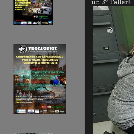
un 3º Taller!
.
.