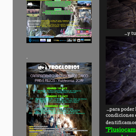
...y 
.
...para poder
condiciones 
dentificamos
"Plusiocam