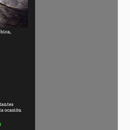
óbica,
stantes
ta ocasión
s