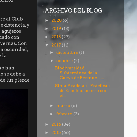
ARCHIVO DEL BLOG
re al Club
2020
(6)
►
existencia, y
2019
(18)
►
 agujeros
2018
(27)
icado con
►
avernas. Con
2017
(11)
▼
a oscuridad,
diciembre
(1)
►
 la
octubre
(2)
▼
no han
Biodiversidad
Subterránea de la
to se debe a
Cueva de Bermún - ...
de luz pierde
Sima Aradelas - Prácticas
de Espeleosocorro con
el...
marzo
(6)
►
febrero
(2)
►
2016
(34)
►
2015
(66)
►