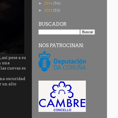
2014
(54)
►
2013
(53)
►
BUSCADOR
NOS PATROCINAN:
, así pese a su
n una
as cuevas es
na oscuridad
r un alto