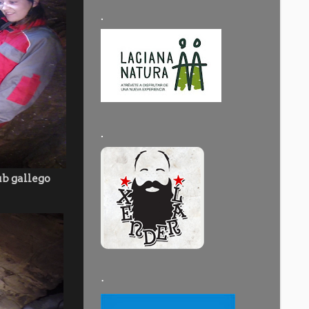
.
.
lub gallego
·