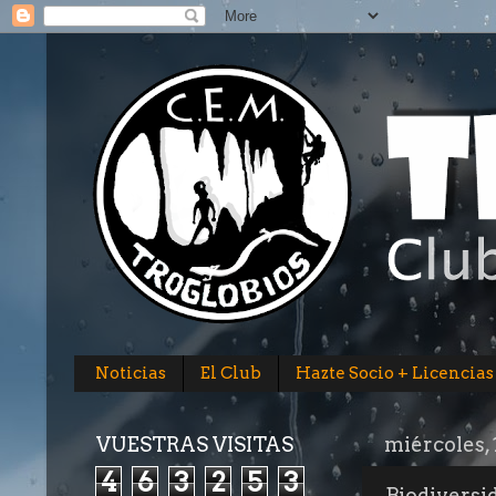
Noticias
El Club
Hazte Socio + Licencias
VUESTRAS VISITAS
miércoles, 
4
6
3
2
5
3
Biodiversi