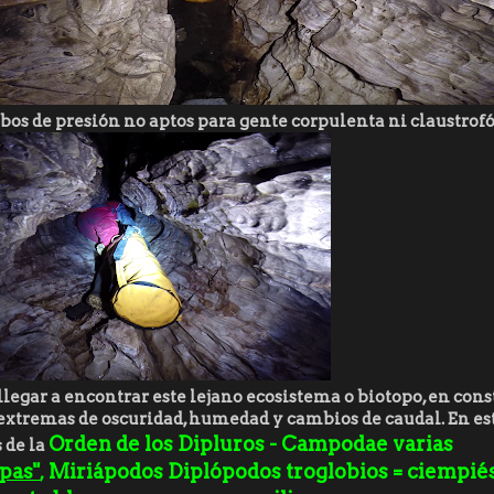
tubos de presión no aptos para gente corpulenta ni claustrof
 llegar a encontrar este lejano ecosistema o biotopo, en con
extremas de oscuridad, humedad y cambios de caudal. En es
Orden de los Dipluros - Campodae varias
 de la
pas"
Miriápodos Diplópodos troglobios = ciempié
,