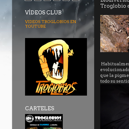
Troglobio 
VÍDEOS CLUB
VIDEOS TROGLOBIOS EN
YOUTUBE
Habitualment
evolucionado
que la pigme
todo su senti
CARTELES