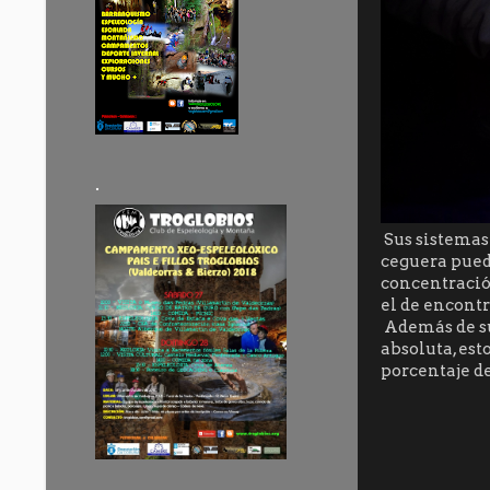
.
Sus sistemas 
ceguera pued
concentració
el de encontr
Además de su
absoluta, est
porcentaje d