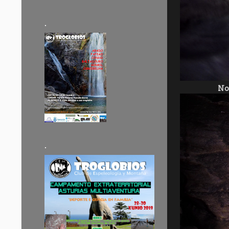
.
No
.