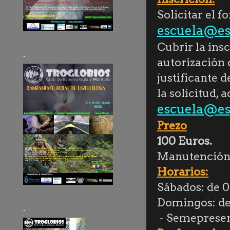
Solicitar el f
escuela@es
Cubrir la insc
.
autorización
justificante d
la solicitud, 
escuela@es
Prezo
100 Euros.
Manutención
Horarios:
Sábados: de 0
Domingos: de 
.
- Semepresenc