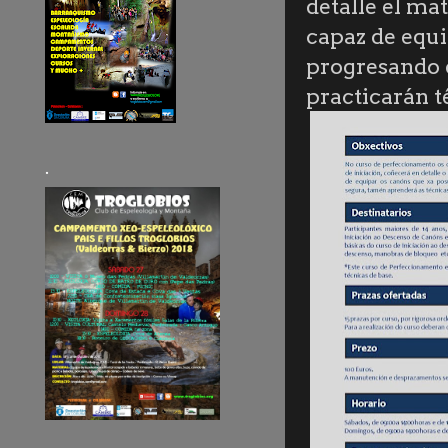
detalle el mat
capaz de equi
progresando 
practicarán te
.