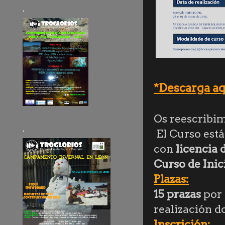
.
*Descarga a
Os reescribim
.
El Curso está
con
licencia 
Curso de Inic
Plazas:
15 prazas
por 
realización 
Inscrición: