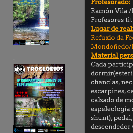
Profesorado:
Ramón Vila /
Profesores ti
Lugar de reali
Refuxio da Fe
Mondoñedo/
Material pers
.
Cada particip
dormir(esteril
chanclas, nece
escarpines, c
calzado de mo
espeleología
shunt), pedal
descendedor 