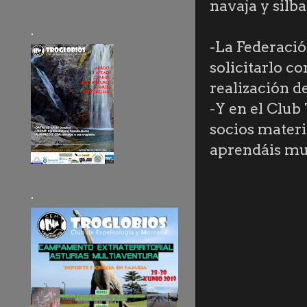
navaja y silba
.
-La Federacio
solicitarlo co
realización d
-Y en el Clu
socios materi
aprendáis muc
.