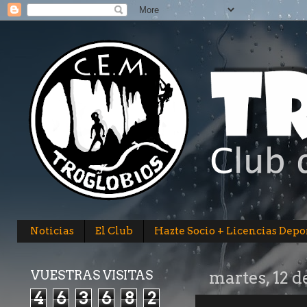
Noticias
El Club
Hazte Socio + Licencias Depo
VUESTRAS VISITAS
martes, 12 d
4
6
3
6
8
2