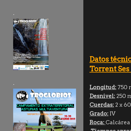
.
Datos técnic
Torrent Ses 
.
Longitud:
750 
Desnivel:
250 m
Cuerdas:
2 x 6
Grado:
IV
Roca:
Calcárea