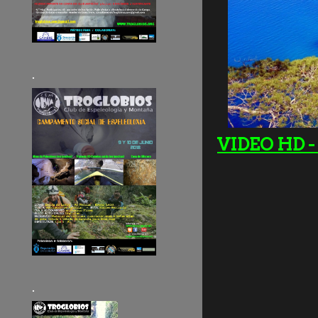
.
VIDEO HD - 
.