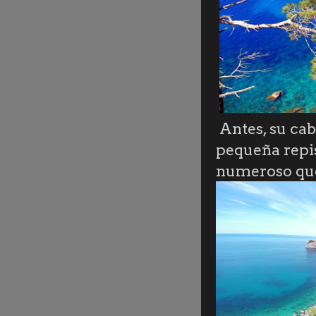
Antes, su cab
pequeña repi
numeroso que 