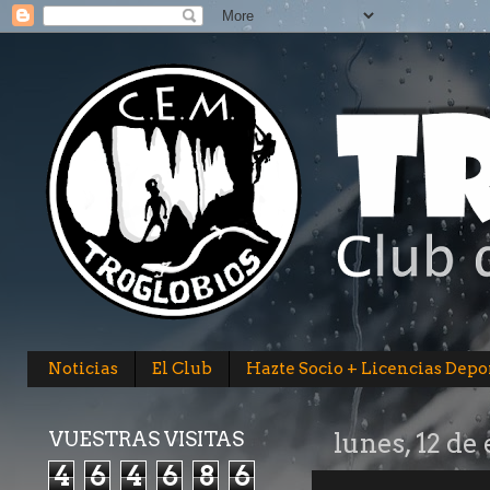
Noticias
El Club
Hazte Socio + Licencias Depo
VUESTRAS VISITAS
lunes, 12 de
4
6
4
6
8
6