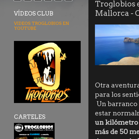
Troglobios e
Mallorca - 
VÍDEOS CLUB
VIDEOS TROGLOBIOS EN
YOUTUBE
Otra aventura
para los senti
Un barranco m
estar normal
CARTELES
un kilómetro
más de 50 me