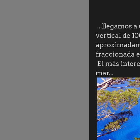
...llegamos a
vertical de 1
aproximadam
fraccionada e
El más intere
mar...