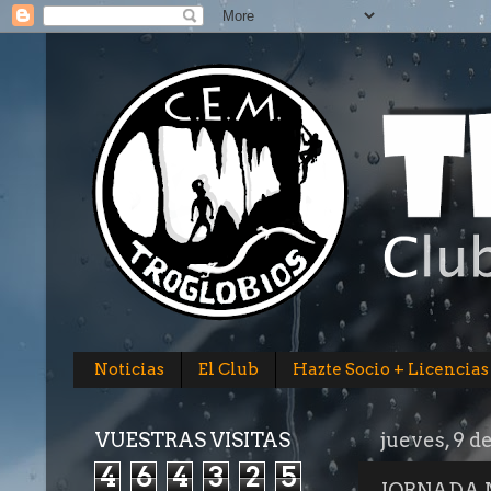
Noticias
El Club
Hazte Socio + Licencias
VUESTRAS VISITAS
jueves, 9 d
4
6
4
3
2
5
JORNADA 