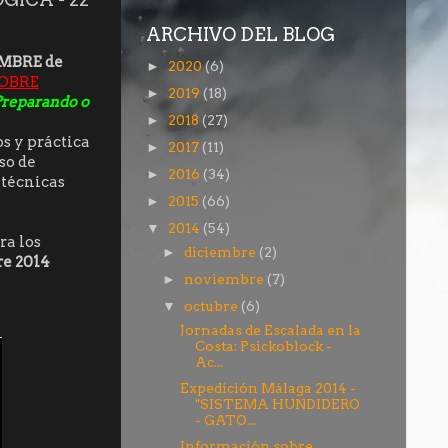
ARCHIVO DEL BLOG
EMBRE de
2020
(6)
►
OBRE
2019
(18)
►
 Preparando o
2018
(27)
►
s y práctica
2017
(11)
►
so de
2016
(34)
►
 técnicas
2015
(66)
►
2014
(54)
▼
ra los
diciembre
(2)
►
re 2014
noviembre
(7)
►
octubre
(6)
▼
Jornadas de Escalada en la
Costa: Psickoblock -
Ac...
Expedición Málaga 2014 -
"SISTEMA HUNDIDERO
- GATO...
Información sobre