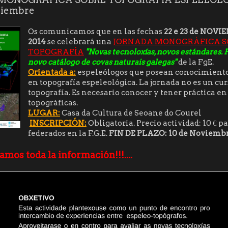
viembre
Os comunicamos que en las fechas
22 e 23 de NOVI
2014
se celebrará una
JORNADA MONOGRÁFICA S
TOPOGRAFÍA
"Novas tecnoloxías, novos estándares.
novo catálogo de covas naturais galegas"
de la FgE.
Orientada a:
espeleólogos que posean conocimiento
en topografía espeleológica. La jornada no es un cur
topografía. Es necesario conocer y tener práctica en
topográficas.
LUGAR:
Casa da Cultura de Seoane do Courel
INSCRIPCIÓN:
Obligatoria. Precio actividad: 10 € pa
federados en la F.G.E.
FIN DE PLAZO: 10 de Noviemb
amos toda la información!!!....