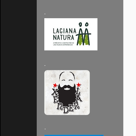
.
.
·