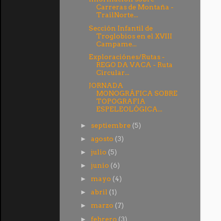
Carreras de Montaña -
TrailNorte...
Sección Infantil de
Troglobios en el XVIII
Campame...
Exploraciónes/Rutas -
REGO DA VACA - Ruta
Circular...
JORNADA
MONOGRÁFICA SOBRE
TOPOGRAFIA
ESPELEOLÓGICA...
septiembre
(5)
►
agosto
(3)
►
julio
(5)
►
junio
(6)
►
mayo
(4)
►
abril
(1)
►
marzo
(7)
►
febrero
(3)
►