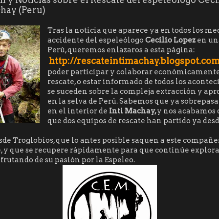
chay (Peru)
Tras la noticia que aparece ya en todos los med
accidente del espeleólogo
Cecilio Lopez
en un
Perú, queremos enlazaros a esta página:
http://rescateintimachay.blogspot.com
poder participar y colaborar económicamente
rescate, o estar informado de todos los aconte
se suceden sobre la compleja extracción y ap
en la selva de Perú. Sabemos que ya sobrepasa
en el interior de
Inti Machay,
y nos acabamos 
que dos equipos de rescate han partido ya des
de Troglobios, que lo antes posible saquen a este compañer
e, y que se recupere rápidamente para que continúe explor
frutando de su pasión por la Espeleo.