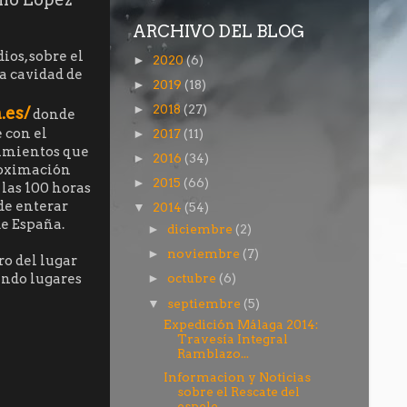
ARCHIVO DEL BLOG
ios, sobre el
2020
(6)
►
a cavidad de
2019
(18)
►
2018
(27)
►
.es/
donde
 con el
2017
(11)
►
cimientos que
2016
(34)
►
roximación
2015
(66)
►
 las 100 horas
de enterar
2014
(54)
▼
de España.
diciembre
(2)
►
noviembre
(7)
►
o del lugar
ando lugares
octubre
(6)
►
septiembre
(5)
▼
Expedición Málaga 2014:
Travesía Integral
Ramblazo...
Informacion y Noticias
sobre el Rescate del
espele...