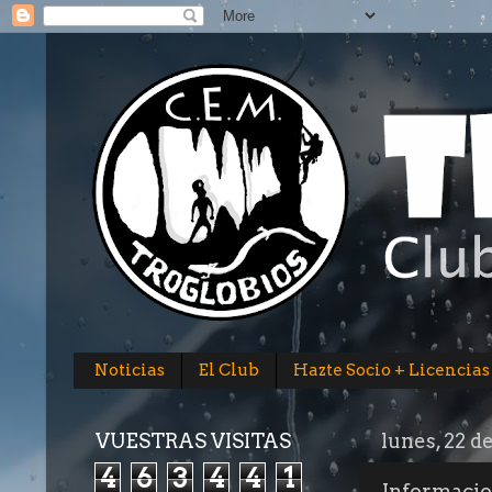
Noticias
El Club
Hazte Socio + Licencias
VUESTRAS VISITAS
lunes, 22 d
4
6
3
4
4
1
Informacio