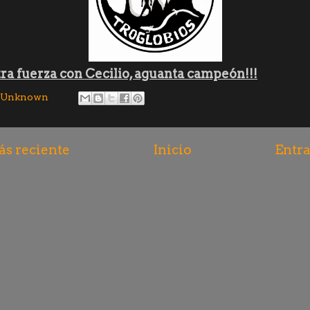
ra fuerza con Cecilio, aguanta campeón!!!
Unknown
s reciente
Inicio
Entra