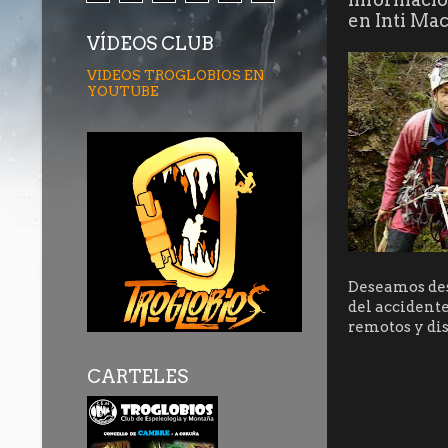
en Inti Ma
VÍDEOS CLUB
VIDEOS TROGLOBIOS EN
YOUTUBE
Deseamos des
del accident
remotos y dis
CARTELES