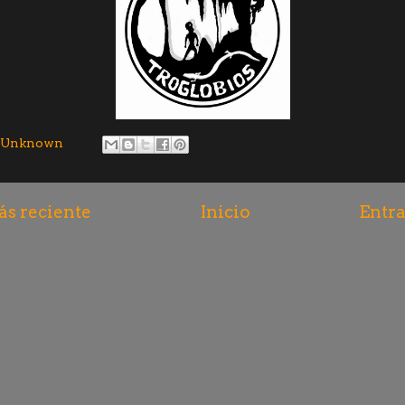
Unknown
s reciente
Inicio
Entra