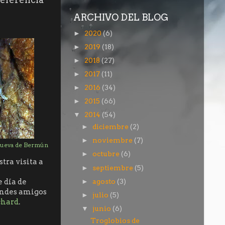
ARCHIVO DEL BLOG
2020
(6)
►
2019
(18)
►
2018
(27)
►
2017
(11)
►
2016
(34)
►
2015
(66)
►
2014
(54)
▼
diciembre
(2)
►
noviembre
(7)
►
Cueva de Bermún
octubre
(6)
►
ra visita a
septiembre
(5)
►
e día de
agosto
(3)
►
andes amigos
julio
(5)
►
chard
.
junio
(6)
▼
Troglobios de