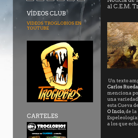
al C.E.M. T
VÍDEOS CLUB
VIDEOS TROGLOBIOS EN
YOUTUBE
Un texto amp
Carlos Rueda
menciona por
una variedad
esta Cueva d
O Incio
, de l
CARTELES
Espeleología
a los que ec
MIRA LA