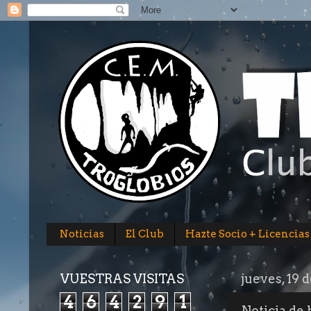
Noticias
El Club
Hazte Socio + Licencias
VUESTRAS VISITAS
jueves, 19 
4
6
4
2
9
1
Noticia de 