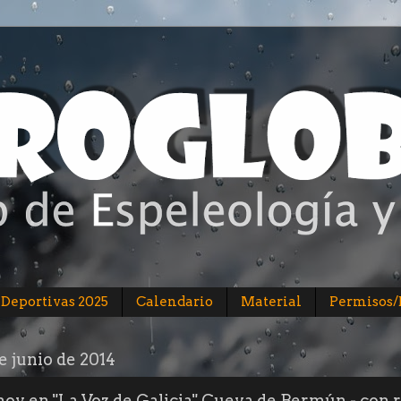
 Deportivas 2025
Calendario
Material
Permisos
de junio de 2014
hoy en "La Voz de Galicia" Cueva de Bermún - con 