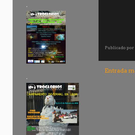
.
Publicado por
Entrada má
.