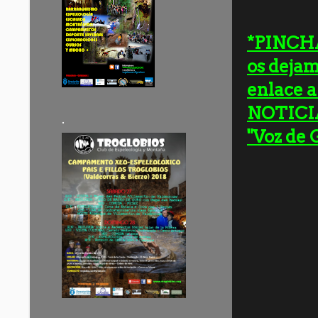
*PINCH
os dejam
enlace a
NOTICIA
.
"Voz de 