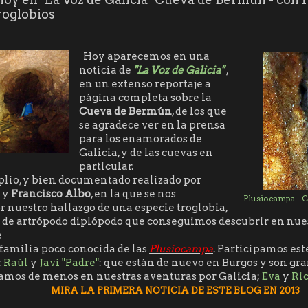
roglobios
Hoy aparecemos en una
noticia de
"La Voz de Galicia"
,
en un extenso reportaje a
página completa sobre la
Cueva de Bermún
, de los que
se agradece ver en la prensa
para los enamorados de
Galicia, y de las cuevas en
particular.
lio, y bien documentado realizado por
y
Francisco Albo
, en la que se nos
Plusiocampa - 
 nuestro hallazgo de una especie troglobia,
 de artrópodo diplópodo que conseguimos descubrir en nuest
e
a familia poco conocida de las
Plusiocampa
. Participamos est
:
Raúl
y
Javi "Padre"
: que están de nuevo en Burgos y son gr
hamos de menos en nuestras aventuras por Galicia;
Eva
y
Ri
 PRIMERA NOTICIA DE ESTE BLOG
EN 2013