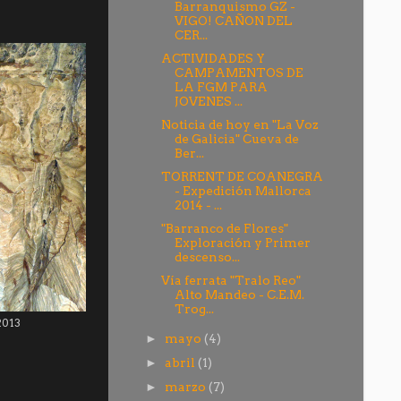
Barranquismo GZ -
VIGO! CAÑON DEL
CER...
ACTIVIDADES Y
CAMPAMENTOS DE
LA FGM PARA
JOVENES ...
Noticia de hoy en "La Voz
de Galicia" Cueva de
Ber...
TORRENT DE COANEGRA
- Expedición Mallorca
2014 - ...
"Barranco de Flores"
Exploración y Primer
descenso...
Vía ferrata "Tralo Reo"
Alto Mandeo - C.E.M.
Trog...
2013
mayo
(4)
►
abril
(1)
►
marzo
(7)
►