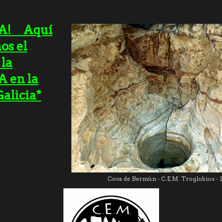
A! Aquí
os el
 la
 en la
Galicia*
Cova de Bermún - C.E.M. Troglobios - 