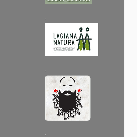
.
.
·