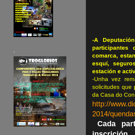
-A Deputació
participante
.
comarca, estan
esquí, seguro
estación e acti
-Unha vez rema
solicitudes que
da Casa do Conce
http://www.di
2014/quenda
Cada par
inscrici