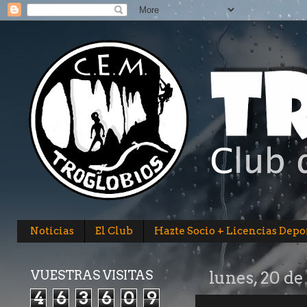
Noticias
El Club
Hazte Socio + Licencias Depo
VUESTRAS VISITAS
lunes, 20 de
4
6
3
6
0
9