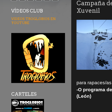
Campaña de 
Xuvenil
VÍDEOS CLUB
VIDEOS TROGLOBIOS EN
YOUTUBE
para rapaces/as
-O programa de
CARTELES
(León)