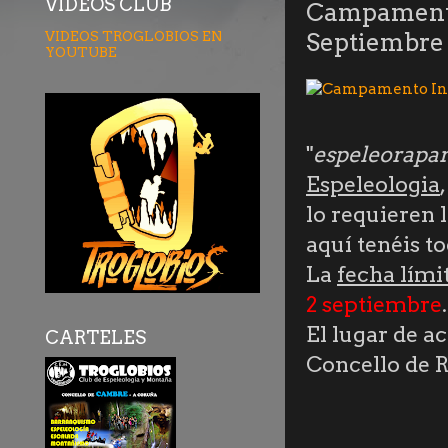
VÍDEOS CLUB
Campamento I
VIDEOS TROGLOBIOS EN
Septiembre 
YOUTUBE
"
espeleorapar
Espeleologia
lo requieren 
aquí tenéis t
La
fecha lími
2 septiembre
.
El lugar de ac
CARTELES
Concello de R