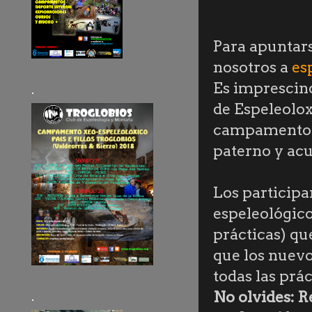
Para apuntars
nosotros a
es
Es imprescind
.
de Espeleolox
campamento. 
paterno y acu
Los particip
espeleológico
prácticas) qu
que los nuevo
todas las prác
No olvides: R
.