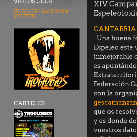
VÍDEOS CLUB
XIV Campame
VIDEOS TROGLOBIOS EN
Espeleoloxí
YOUTUBE
CANTABRIA (
Una buena f
Espeleo este 
inmejorable 
es apuntánd
Extraterritori
Federación G
con la organi
gescamanza
CARTELES
que os resolv
y es donde d
vuestros dato