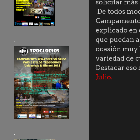
solicitar más
De todos mod
Campamento y
explicado en 
que puedan ad
.
ocasión muy 
variedad de c
Destacar eso s
Julio.
.