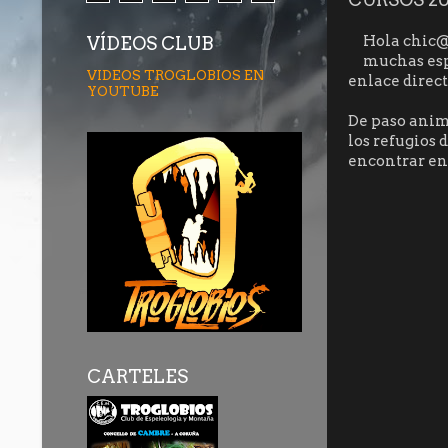
Hola chic@
VÍDEOS CLUB
muchas esp
VIDEOS TROGLOBIOS EN
enlace direc
YOUTUBE
De paso anima
los refugios 
encontrar en
CARTELES