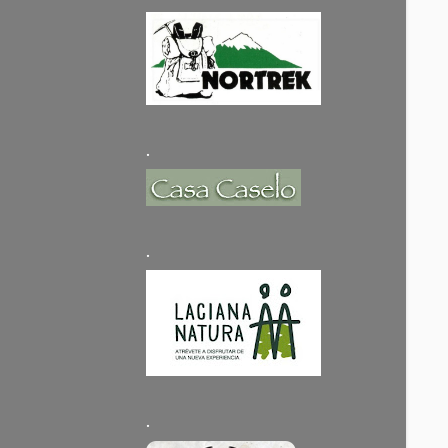
.
.
.