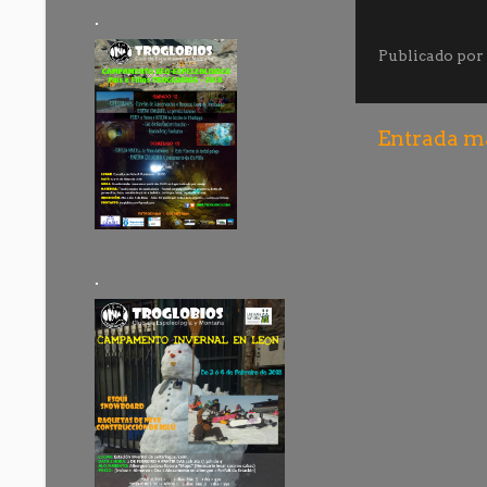
.
Publicado por
Entrada má
.