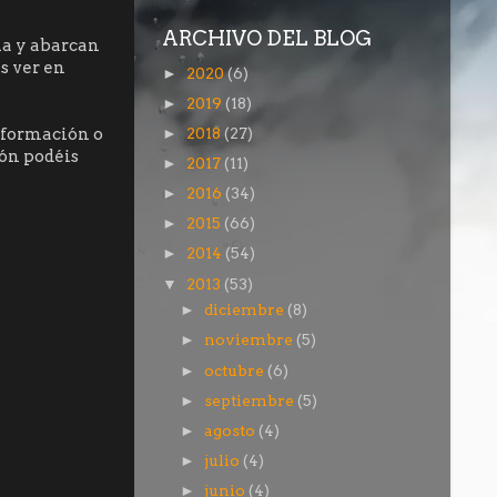
ARCHIVO DEL BLOG
ña y abarcan
s ver en
2020
(6)
►
2019
(18)
►
e formación o
2018
(27)
►
ión podéis
2017
(11)
►
2016
(34)
►
2015
(66)
►
2014
(54)
►
2013
(53)
▼
diciembre
(8)
►
noviembre
(5)
►
octubre
(6)
►
septiembre
(5)
►
agosto
(4)
►
julio
(4)
►
junio
(4)
►