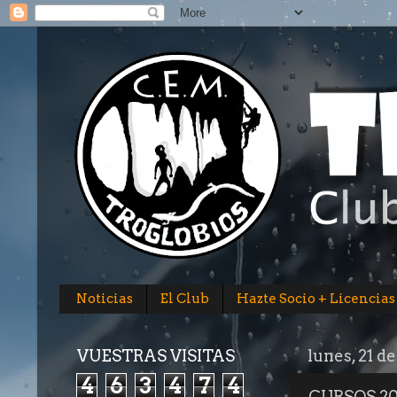
Noticias
El Club
Hazte Socio + Licencias
VUESTRAS VISITAS
lunes, 21 d
4
6
3
4
7
4
CURSOS 2