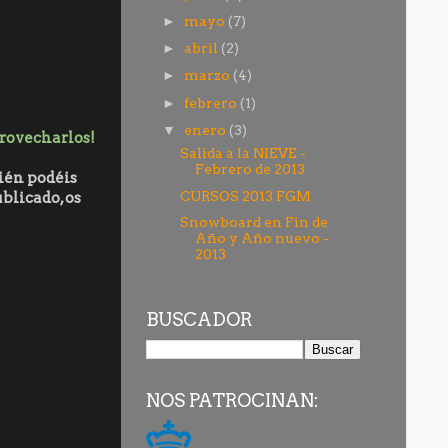
mayo
(7)
►
abril
(2)
►
marzo
(4)
►
febrero
(1)
►
enero
(3)
▼
provecharlos!
Salida a la NIEVE -
Febrero de 2013
ién podéis
CURSOS 2013 FGM
blicado, os
Snowboard en Fin de
Año y Año nuevo -
2013
BUSCADOR
NOS PATROCINAN: